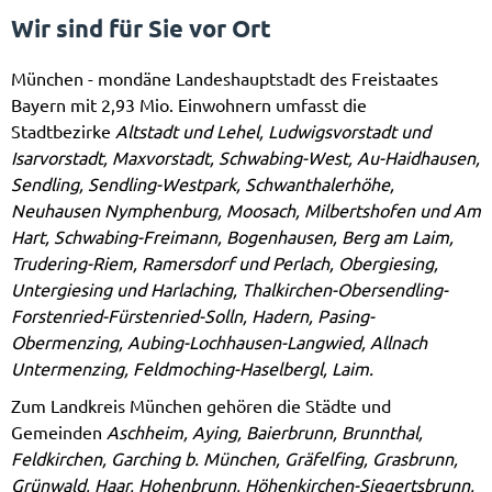
Wir sind für Sie vor Ort
München - mondäne Landeshauptstadt des Freistaates
Bayern mit 2,93 Mio. Einwohnern umfasst die
Stadtbezirke
Altstadt und Lehel, Ludwigsvorstadt und
Isarvorstadt, Maxvorstadt, Schwabing-West, Au-Haidhausen,
Sendling, Sendling-Westpark, Schwanthalerhöhe,
Neuhausen Nymphenburg, Moosach, Milbertshofen und Am
Hart, Schwabing-Freimann, Bogenhausen, Berg am Laim,
Trudering-Riem, Ramersdorf und Perlach, Obergiesing,
Untergiesing und Harlaching, Thalkirchen-Obersendling-
Forstenried-Fürstenried-Solln, Hadern, Pasing-
Obermenzing, Aubing-Lochhausen-Langwied, Allnach
Untermenzing, Feldmoching-Haselbergl, Laim.
Zum Landkreis München gehören die Städte und
Gemeinden
Aschheim, Aying, Baierbrunn, Brunnthal,
Feldkirchen, Garching b. München, Gräfelfing, Grasbrunn,
Grünwald, Haar, Hohenbrunn, Höhenkirchen-Siegertsbrunn,