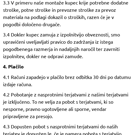
3.3 V primeru naše montaže kupec krije potrebne dodatne
stroške, potne stroške in prevozne stroške za prevoz
materiala na podlagi dokazil o stroških, razen če je v
pogodbi določeno drugače.
3.4 Dokler kupec zamuja z izpolnitvijo obveznosti, smo
upravičeni uveljavljati pravico do zadržanja iz istega
pogodbenega razmerja in nadaljnjih naročil ter zavrniti
izpolnitev, dokler ne odpravi zamude.
4. Plačilo
4.1 Računi zapadejo v plačilo brez odbitka 30 dni po datumu
izdaje računa.
4.2 Pobotanje z nasprotnimi terjatvami z našimi terjatvami
je izključeno. To ne velja za pobot s terjatvami, ki so
nesporne, pravno ugotovljene ali sporne, vendar
pripravljene za presojo.
4.3 Dopusten pobot s nasprotnimi terjatvami do naših
terjatev je dopusten le, če je namera pobota s terjatvijo