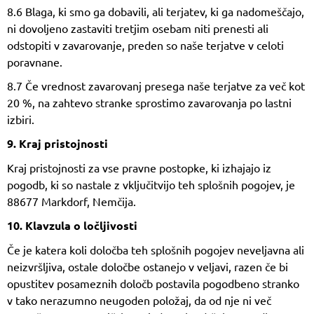
8.6 Blaga, ki smo ga dobavili, ali terjatev, ki ga nadomeščajo,
ni dovoljeno zastaviti tretjim osebam niti prenesti ali
odstopiti v zavarovanje, preden so naše terjatve v celoti
poravnane.
8.7 Če vrednost zavarovanj presega naše terjatve za več kot
20 %, na zahtevo stranke sprostimo zavarovanja po lastni
izbiri.
9. Kraj pristojnosti
Kraj pristojnosti za vse pravne postopke, ki izhajajo iz
pogodb, ki so nastale z vključitvijo teh splošnih pogojev, je
88677 Markdorf, Nemčija.
10. Klavzula o ločljivosti
Če je katera koli določba teh splošnih pogojev neveljavna ali
neizvršljiva, ostale določbe ostanejo v veljavi, razen če bi
opustitev posameznih določb postavila pogodbeno stranko
v tako nerazumno neugoden položaj, da od nje ni več