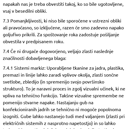
napakah nas je treba obvestiti takoj, ko so bile ugotovljene,
vsaj v besedilni obliki.
7.3 Pomanjkljivosti, ki niso bile sporočene v ustrezni obliki
ali pravočasno, so izključene, razen če smo zadevno napako
goljufivo prikrili. Za spoštovanje roka zadostuje pošiljanje
obvestila v predpisanem roku.
7.4 Če ni drugače dogovorjeno, veljajo zlasti naslednje
značilnosti dobavljenega blaga:
7.4.1 Sistemi markiz: Uporabljene tkanine za jadra, plastika,
premazi in linije lahko zaradi vplivov okolja, zlasti sončne
svetlobe, zbledijo (in spremenijo svojo površinsko
strukturo). To je naravni proces in zgolj vizualni učinek, ki ne
vpliva na tehnično funkcijo. Takšne vizualne spremembe ne
pomenijo stvarne napake. Nastajanju gub na
konfekcioniranih jadrih se tehnično ni mogoče popolnoma
izogniti. Gube lahko nastanejo tudi med valjanjem (zlasti pri
električnih sistemih z nasprotno napetostjo) in so lahko