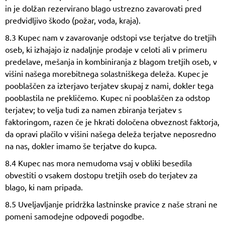
in je dolžan rezervirano blago ustrezno zavarovati pred
predvidljivo škodo (požar, voda, kraja).
8.3 Kupec nam v zavarovanje odstopi vse terjatve do tretjih
oseb, ki izhajajo iz nadaljnje prodaje v celoti ali v primeru
predelave, mešanja in kombiniranja z blagom tretjih oseb, v
višini našega morebitnega solastniškega deleža. Kupec je
pooblaščen za izterjavo terjatev skupaj z nami, dokler tega
pooblastila ne prekličemo. Kupec ni pooblaščen za odstop
terjatev; to velja tudi za namen zbiranja terjatev s
faktoringom, razen če je hkrati določena obveznost faktorja,
da opravi plačilo v višini našega deleža terjatve neposredno
na nas, dokler imamo še terjatve do kupca.
8.4 Kupec nas mora nemudoma vsaj v obliki besedila
obvestiti o vsakem dostopu tretjih oseb do terjatev za
blago, ki nam pripada.
8.5 Uveljavljanje pridržka lastninske pravice z naše strani ne
pomeni samodejne odpovedi pogodbe.