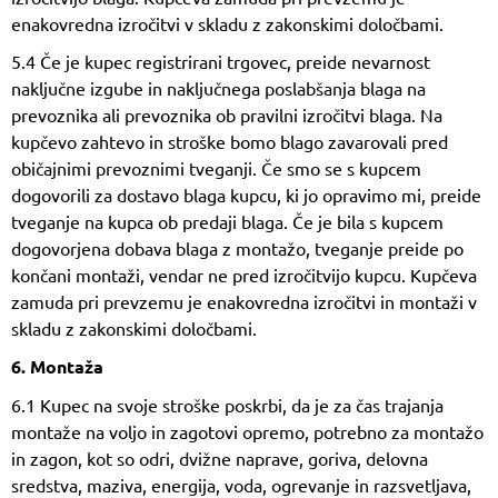
enakovredna izročitvi v skladu z zakonskimi določbami.
5.4 Če je kupec registrirani trgovec, preide nevarnost
naključne izgube in naključnega poslabšanja blaga na
prevoznika ali prevoznika ob pravilni izročitvi blaga. Na
kupčevo zahtevo in stroške bomo blago zavarovali pred
običajnimi prevoznimi tveganji. Če smo se s kupcem
dogovorili za dostavo blaga kupcu, ki jo opravimo mi, preide
tveganje na kupca ob predaji blaga. Če je bila s kupcem
dogovorjena dobava blaga z montažo, tveganje preide po
končani montaži, vendar ne pred izročitvijo kupcu. Kupčeva
zamuda pri prevzemu je enakovredna izročitvi in montaži v
skladu z zakonskimi določbami.
6. Montaža
6.1 Kupec na svoje stroške poskrbi, da je za čas trajanja
montaže na voljo in zagotovi opremo, potrebno za montažo
in zagon, kot so odri, dvižne naprave, goriva, delovna
sredstva, maziva, energija, voda, ogrevanje in razsvetljava,