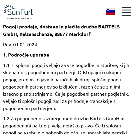
SL
Pogoji prodaje, dostave in plačila družbe BARTELS
GmbH, Keltenschanze, 88677 Markdorf
Rev. 01.01.2024
1.
Področje uporabe
1.1 Ti splošni pogoji veljajo za vse pogodbe in storitve, ki jih
sklepamo s pogodbenimi partnerji. Odstopajoči nakupni
pogoji, predpisi o javnih naročilih ali drugi splošni pogoji
pogodbenih partnerjev so izključeni, razen če se z njimi
izrecno pisno strinjamo. Če je pogodbeni partner podjetnik,
veljajo ti splošni pogoji tudi za prihodnje transakcije s
pogodbenim partnerjem.
1.2 Za pogodbeno razmerje med družbo Bartels GmbH in
pogodbenimi partnerji velja nemško pravo. Če ti splošni
pogoji ne vsebujejo nobenih določb, se uporabljata nemški