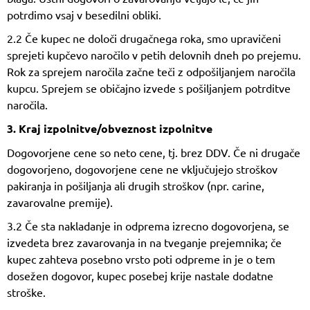
potrdimo vsaj v besedilni obliki.
2.2 Če kupec ne določi drugačnega roka, smo upravičeni
sprejeti kupčevo naročilo v petih delovnih dneh po prejemu.
Rok za sprejem naročila začne teči z odpošiljanjem naročila
kupcu. Sprejem se običajno izvede s pošiljanjem potrditve
naročila.
3. Kraj izpolnitve/obveznost izpolnitve
Dogovorjene cene so neto cene, tj. brez DDV. Če ni drugače
dogovorjeno, dogovorjene cene ne vključujejo stroškov
pakiranja in pošiljanja ali drugih stroškov (npr. carine,
zavarovalne premije).
3.2 Če sta nakladanje in odprema izrecno dogovorjena, se
izvedeta brez zavarovanja in na tveganje prejemnika; če
kupec zahteva posebno vrsto poti odpreme in je o tem
dosežen dogovor, kupec posebej krije nastale dodatne
stroške.