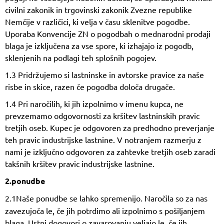
civilni zakonik in trgovinski zakonik Zvezne republike
Nemčije v različici, ki velja v času sklenitve pogodbe.
Uporaba Konvencije ZN o pogodbah o mednarodni prodaji
blaga je izključena za vse spore, ki izhajajo iz pogodb,
sklenjenih na podlagi teh splošnih pogojev.
1.3 Pridržujemo si lastninske in avtorske pravice za naše
risbe in skice, razen če pogodba določa drugače.
1.4 Pri naročilih, ki jih izpolnimo v imenu kupca, ne
prevzemamo odgovornosti za kršitev lastninskih pravic
tretjih oseb. Kupec je odgovoren za predhodno preverjanje
teh pravic industrijske lastnine. V notranjem razmerju z
nami je izključno odgovoren za zahtevke tretjih oseb zaradi
takšnih kršitev pravic industrijske lastnine.
2.ponudbe
2.1
Naše ponudbe se lahko spremenijo. Naročila so za nas
zavezujoča le, če jih potrdimo ali izpolnimo s pošiljanjem
blaga. Ustni dogovori o zavarovanju veljajo le, če jih