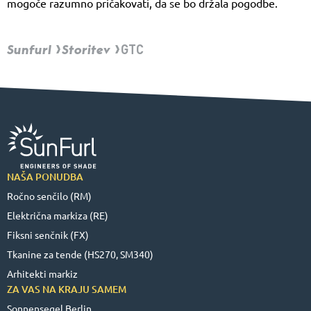
mogoče razumno pričakovati, da se bo držala pogodbe.
Sunfurl
Storitev
GTC
NAŠA PONUDBA
Ročno senčilo (RM)
Električna markiza (RE)
Fiksni senčnik (FX)
Tkanine za tende (HS270, SM340)
Arhitekti markiz
ZA VAS NA KRAJU SAMEM
Sonnensegel Berlin