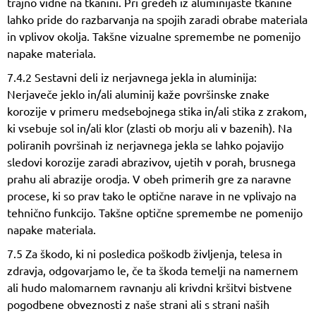
trajno vidne na tkanini. Pri gredeh iz aluminijaste tkanine
lahko pride do razbarvanja na spojih zaradi obrabe materiala
in vplivov okolja. Takšne vizualne spremembe ne pomenijo
napake materiala.
7.4.2 Sestavni deli iz nerjavnega jekla in aluminija:
Nerjaveče jeklo in/ali aluminij kaže površinske znake
korozije v primeru medsebojnega stika in/ali stika z zrakom,
ki vsebuje sol in/ali klor (zlasti ob morju ali v bazenih). Na
poliranih površinah iz nerjavnega jekla se lahko pojavijo
sledovi korozije zaradi abrazivov, ujetih v porah, brusnega
prahu ali abrazije orodja. V obeh primerih gre za naravne
procese, ki so prav tako le optične narave in ne vplivajo na
tehnično funkcijo. Takšne optične spremembe ne pomenijo
napake materiala.
7.5 Za škodo, ki ni posledica poškodb življenja, telesa in
zdravja, odgovarjamo le, če ta škoda temelji na namernem
ali hudo malomarnem ravnanju ali krivdni kršitvi bistvene
pogodbene obveznosti z naše strani ali s strani naših