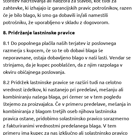
storitev načrtovanja ali nadzora za stavbo, kot tudi za
zahtevke, ki izhajajo iz garancijskih pravic potrošnikov, razen
če je bilo blago, ki smo ga dobavili in/ali namestili
potrošniku, že uporabljeno v skladu z dogovorom.
8. Pridržanje lastninske pravice
8.1 Do popolnega plačila naših terjatev iz poslovnega
razmerja s kupcem, če so te ob dobavi blaga še
neporavnane, ostaja dobavljeno blago v naši lasti. Vendar se
strinjamo, da je kupec pooblaščen, da z njim razpolaga v
okviru običajnega poslovanja.
8.2 Pridržek lastninske pravice se razširi tudi na celotno
vrednost izdelkov, ki nastanejo pri predelavi, mešanju ali
kombiniranju našega blaga, pri čemer se v tem pogledu
štejemo za proizvajalca. Če v primeru predelave, mešanja in
kombiniranja z blagom tretjih oseb njihova lastninska
pravica ostane, pridobimo solastninsko pravico sorazmerno
z fakturiranimi vrednostmi predelanega blaga. V tem
primeru ima kupec za nas izključno ali solastninsko pravico