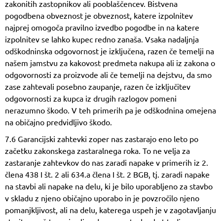
zakonitih zastopnikov ali pooblaščencev. Bistvena
pogodbena obveznost je obveznost, katere izpolnitev
najprej omogoča pravilno izvedbo pogodbe in na katere
izpolnitev se lahko kupec redno zanaša. Vsaka nadaljnja
odškodninska odgovornost je izključena, razen če temelji na
našem jamstvu za kakovost predmeta nakupa ali iz zakona o
odgovornosti za proizvode ali če temelji na dejstvu, da smo
zase zahtevali posebno zaupanje, razen če izključitev
odgovornosti za kupca iz drugih razlogov pomeni
nerazumno škodo. V teh primerih pa je odškodnina omejena
na običajno predvidljivo škodo.
7.6 Garancijski zahtevki zoper nas zastarajo eno leto po
začetku zakonskega zastaralnega roka. To ne velja za
zastaranje zahtevkov do nas zaradi napake v primerih iz 2.
člena 438 I št. 2 ali 634.a člena I št. 2 BGB, tj. zaradi napake
na stavbi ali napake na delu, ki je bilo uporabljeno za stavbo
v skladu z njeno običajno uporabo in je povzročilo njeno
pomanjkljivost, ali na delu, katerega uspeh je v zagotavljanju