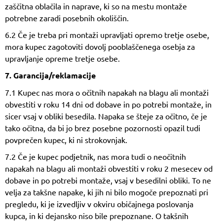
zaščitna oblačila in naprave, ki so na mestu montaže
potrebne zaradi posebnih okoliščin.
6.2 Če je treba pri montaži upravljati opremo tretje osebe,
mora kupec zagotoviti dovolj pooblaščenega osebja za
upravljanje opreme tretje osebe.
7. Garancija/reklamacije
7.1 Kupec nas mora o očitnih napakah na blagu ali montaži
obvestiti v roku 14 dni od dobave in po potrebi montaže, in
sicer vsaj v obliki besedila. Napaka se šteje za očitno, če je
tako očitna, da bi jo brez posebne pozornosti opazil tudi
povprečen kupec, ki ni strokovnjak.
7.2 Če je kupec podjetnik, nas mora tudi o neočitnih
napakah na blagu ali montaži obvestiti v roku 2 mesecev od
dobave in po potrebi montaže, vsaj v besedilni obliki. To ne
velja za takšne napake, ki jih ni bilo mogoče prepoznati pri
pregledu, ki je izvedljiv v okviru običajnega poslovanja
kupca, in ki dejansko niso bile prepoznane. O takšnih