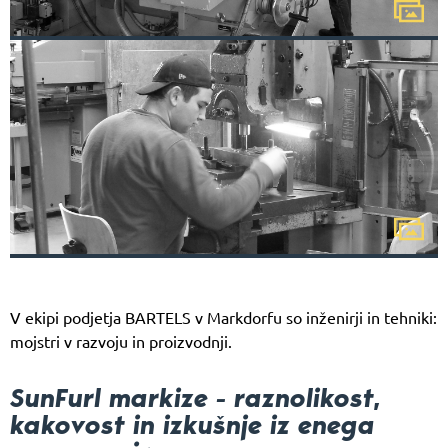
V ekipi podjetja BARTELS v Markdorfu so inženirji in tehniki:
mojstri v razvoju in proizvodnji.
SunFurl markize - raznolikost,
kakovost in izkušnje iz enega