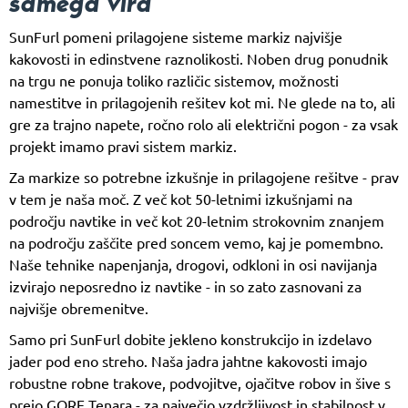
samega vira
SunFurl pomeni prilagojene sisteme markiz najvišje
kakovosti in edinstvene raznolikosti. Noben drug ponudnik
na trgu ne ponuja toliko različic sistemov, možnosti
namestitve in prilagojenih rešitev kot mi. Ne glede na to, ali
gre za trajno napete, ročno rolo ali električni pogon - za vsak
projekt imamo pravi sistem markiz.
Za markize so potrebne izkušnje in prilagojene rešitve - prav
v tem je naša moč. Z več kot 50-letnimi izkušnjami na
področju navtike in več kot 20-letnim strokovnim znanjem
na področju zaščite pred soncem vemo, kaj je pomembno.
Naše tehnike napenjanja, drogovi, odkloni in osi navijanja
izvirajo neposredno iz navtike - in so zato zasnovani za
najvišje obremenitve.
Samo pri SunFurl dobite jekleno konstrukcijo in izdelavo
jader pod eno streho. Naša jadra jahtne kakovosti imajo
robustne robne trakove, podvojitve, ojačitve robov in šive s
prejo GORE Tenara - za največjo vzdržljivost in stabilnost v