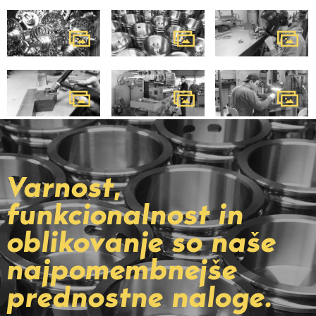
Varnost,
funkcionalnost in
oblikovanje so naše
najpomembnejše
prednostne naloge.