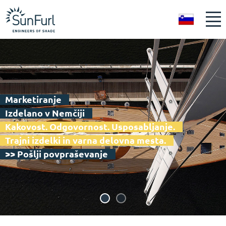
SL
Marketiranje
Izdelano v Nemčiji
Kakovost. Odgovornost. Usposabljanje.
Trajni izdelki in varna delovna mesta.
>> Pošlji povpraševanje