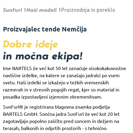
Sunfurl
Naši modeli
Proizvodnja in poreklo
Proizvajalec tende Nemčija
Dobre ideje
in močna ekipa!
Ime BARTELS že več kot 50 let označuje visokokakovostne
navtične izdelke, na katere se zanašajo jadralci po vsem
svetu. Naši izdelki se izkažejo v težkih vremenskih
razmerah in v stresnih pogojih regat, kjer so material in
posadka izpostavljeni izjemnim obremenitvam.
SunFurl® je registrirana blagovna znamka podjetja
BARTELS GmbH. Sončna jadra SunFurl že več kot 20 let
zagotavljajo popolno zaščito pred soncem in dežjem na
terasah, balkonih in odprtih prostorih - s tehnično