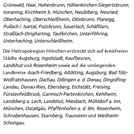
Grünwald, Haar, Hohenbrunn, Höhenkirchen-Siegertsbrunn,
Ismaning, Kirchheim b. München, Neubiberg, Neuried,
Oberhaching, Oberschleißheim, Ottobrunn, Planegg,
Pullach i. Isartal, Putzbrunn, Sauerlach, Schäftlarn,
Straßlach-Dingharting, Taufkirchen, Unterföhring,
Unterhaching, Unterschleißheim.
Die Metropolregion München erstreckt sich auf kreisfreien
Städte
Augsburg, Ingolstadt, Kaufbeuren,
Landshut
und
Rosenheim
sowie auf die umliegenden
Landkreise
Aiach-Friedberg, Altötting, Augsburg, Bad Tölz-
Wolfratshausen, Dachau, Dillingen a. d. Donau, Dingolfing-
Landau, Donau-Ries, Ebersberg, Eichstätt, Freising,
Fürstenfeldbruck, Garmisch-Partenkirchen, Kehlheim,
Landsberg a. Lech, Landshut, Miesbach, Mühldorf a. Inn,
München, Ostallgäu, Pfaffenhofen a. d. Ilm, Rosenheim,
Schrobenhausen, Starnberg, Traunstein
und
Weilheim-
Schongau.