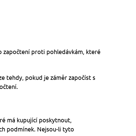
o započtení proti pohledávkám, které
e tehdy, pokud je záměr započíst s
očtení.
é má kupující poskytnout,
ch podmínek. Nejsou-li tyto