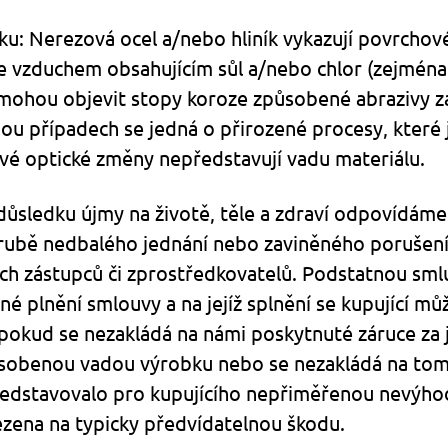
iníku: Nerezová ocel a/nebo hliník vykazují povrch
e vzduchem obsahujícím sůl a/nebo chlor (zejména
 mohou objevit stopy koroze způsobené abrazivy 
u případech se jedná o přirozené procesy, které 
kové optické změny nepředstavují vadu materiálu.
v důsledku újmy na životě, těle a zdraví odpovídá
rubě nedbalého jednání nebo zaviněného porušení 
ch zástupců či zprostředkovatelů. Podstatnou sml
é plnění smlouvy a na jejíž splnění se kupující můž
 pokud se nezakládá na námi poskytnuté záruce za
obenou vadou výrobku nebo se nezakládá na tom, že
edstavovalo pro kupujícího nepřiměřenou nevýhod
zena na typicky předvídatelnou škodu.