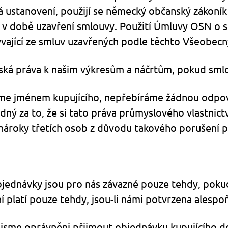
ustanovení, použijí se německý občanský zákoník
 v době uzavření smlouvy. Použití Úmluvy OSN o s
ývající ze smluv uzavřených podle těchto Všeobe
rská práva k našim výkresům a náčrtům, pokud smlo
íme jménem kupujícího, nepřebíráme žádnou odpov
dný za to, že si tato práva průmyslového vlastnict
ároky třetích osob z důvodu takového porušení pr
jednávky jsou pro nás závazné pouze tehdy, poku
ní platí pouze tehdy, jsou-li námi potvrzena alesp
u, jsme oprávněni přijmout objednávku kupujícího d