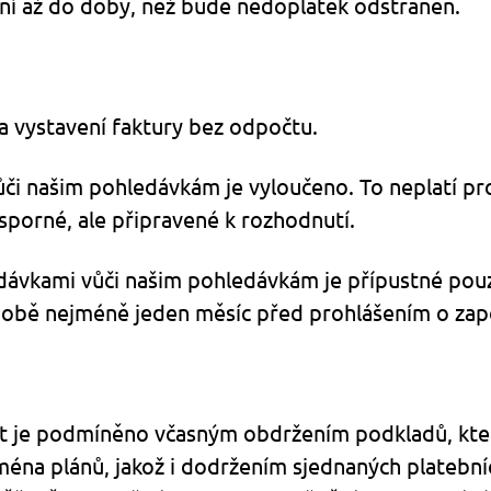
ní až do doby, než bude nedoplatek odstraněn.
ta vystavení faktury bez odpočtu.
ůči našim pohledávkám je vyloučeno. To neplatí pr
sporné, ale připravené k rozhodnutí.
edávkami vůči našim pohledávkám je přípustné pouz
obě nejméně jeden měsíc před prohlášením o zap
t je podmíněno včasným obdržením podkladů, kter
ména plánů, jakož i dodržením sjednaných platební