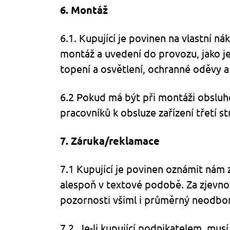
6. Montáž
6.1. Kupující je povinen na vlastní n
montáž a uvedení do provozu, jako je
topení a osvětlení, ochranné oděvy a
6.2 Pokud má být při montáži obsluho
pracovníků k obsluze zařízení třetí st
7. Záruka/reklamace
7.1 Kupující je povinen oznámit nám 
alespoň v textové podobě. Za zjevnou 
pozornosti všiml i průměrný neodbor
7.2. Je-li kupující podnikatelem, mu