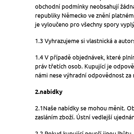
obchodní podmínky neobsahují žádná 
republiky Německo ve znění platném
je vyloučeno pro všechny spory vypl
1.3 Vyhrazujeme si vlastnická a auto
1.4 V případě objednávek, které pln
práv třetích osob. Kupující je odpově
námi nese výhradní odpovědnost za n
2.nabídky
2.1
Naše nabídky se mohou měnit. Ob
zasláním zboží. Ústní vedlejší ujedná
2.2 Pokud kupující neurčí jinou lhůt