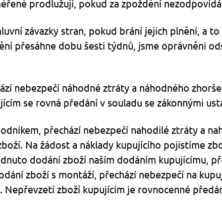
iměřeně prodlužují, pokud za zpoždění nezodpovíd
luvní závazky stran, pokud brání jejich plnění, a t
dění přesáhne dobu šesti týdnů, jsme oprávněni o
echází nebezpečí náhodné ztráty a náhodného zhorš
jícím se rovná předání v souladu se zákonnými us
chodníkem, přechází nebezpečí nahodilé ztráty a n
boží. Na žádost a náklady kupujícího pojistíme zb
odnuto dodání zboží naším dodáním kupujícímu, pře
dání zboží s montáží, přechází nebezpečí na kupuj
. Nepřevzetí zboží kupujícím je rovnocenné předá