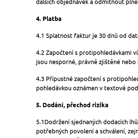
dalších objednávek a odmítnout plně
4. Platba
4.1 Splatnost faktur je 30 dnů od da
4.2 Započtení s protipohledávkami v
jsou nesporné, právně zjištěné nebo 
4.3 Přípustné započtení s protipohl
pohledávkou oznámen v textové pod
5. Dodání, přechod rizika
5.1
Dodržení sjednaných dodacích lhů
potřebných povolení a schválení, zej