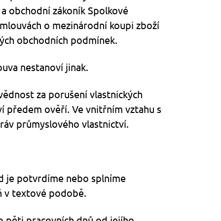
 a obchodní zákoník Spolkové
mlouvách o mezinárodní koupi zboží
cných obchodních podmínek.
uva nestanoví jinak.
ědnost za porušení vlastnických
ví předem ověří. Ve vnitřním vztahu s
áv průmyslového vlastnictví.
d je potvrdíme nebo splníme
oň v textové podobě.
o pěti pracovních dnů od jejího