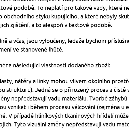
tové podobě. To neplatí pro takové vady, které ne
ho obchodního styku kupujícího, a které nebyly sk
ch zjištění, a to alespoň v textové podobě.
ně a včas, jsou vyloučeny, ledaže bychom příslušn
mení ve stanovené lhůtě.
jména následující vlastnosti dodaného zboží:
lasty, nátěry a linky mohou vlivem okolního prostř
 strukturu). Jedná se o přirozený proces a čistě v
změny nepředstavují vadu materiálu. Tvorbě záhybů
ou vznikat i během procesu válcování (zejména u 
né. V případě hliníkových tkaninových hřídelí může
ojích. Tyto vizuální změny nepředstavují vadu mate