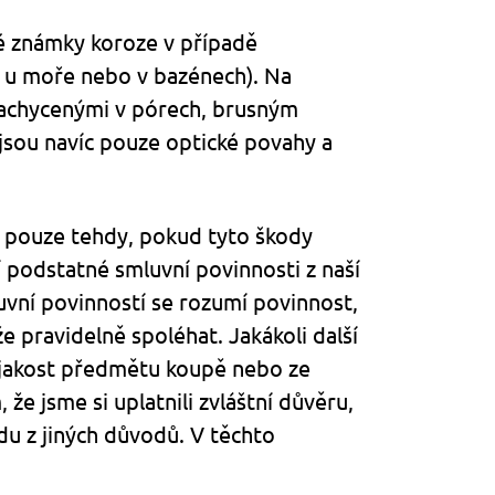
ové známky koroze v případě
 u moře nebo v bazénech). Na
zachycenými v pórech, brusným
jsou navíc pouze optické povahy a
me pouze tehdy, pokud tyto škody
podstatné smluvní povinnosti z naší
uvní povinností se rozumí povinnost,
e pravidelně spoléhat. Jakákoli další
 jakost předmětu koupě nebo ze
 jsme si uplatnili zvláštní důvěru,
u z jiných důvodů. V těchto