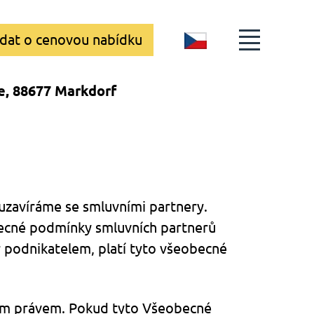
dat o cenovou nabídku
CZ
e, 88677 Markdorf
uzavíráme se smluvními partnery.
becné podmínky smluvních partnerů
 podnikatelem, platí tyto všeobecné
kým právem. Pokud tyto Všeobecné