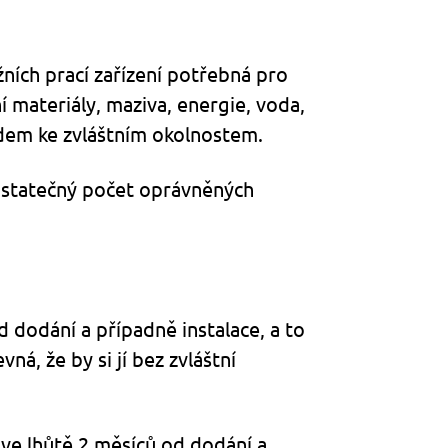
žních prací zařízení potřebná pro
í materiály, maziva, energie, voda,
edem ke zvláštním okolnostem.
 dostatečný počet oprávněných
d dodání a případně instalace, a to
á, že by si jí bez zvláštní
 ve lhůtě 2 měsíců od dodání a