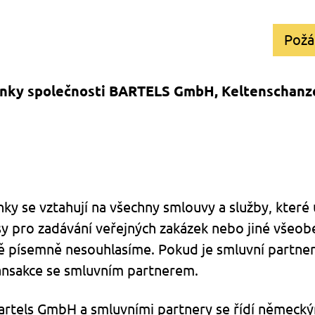
Požá
ínky společnosti BARTELS GmbH, Keltenschanz
y se vztahují na všechny smlouvy a služby, které 
y pro zadávání veřejných zakázek nebo jiné všeo
ně písemně nesouhlasíme. Pokud je smluvní partner
ansakce se smluvním partnerem.
 Bartels GmbH a smluvními partnery se řídí němec