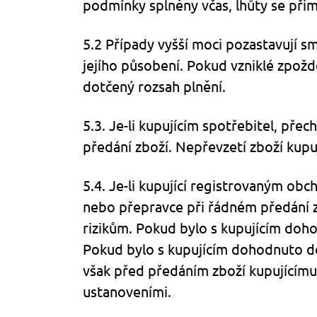
podmínky splněny včas, lhůty se př
5.2 Případy vyšší moci pozastavují sm
jejího působení. Pokud vzniklé zpož
dotčený rozsah plnění.
5.3. Je-li kupujícím spotřebitel, př
předání zboží. Nepřevzetí zboží kupu
5.4. Je-li kupující registrovaným ob
nebo přepravce při řádném předání z
rizikům. Pokud bylo s kupujícím doh
Pokud bylo s kupujícím dohodnuto do
však před předáním zboží kupujícímu
ustanoveními.