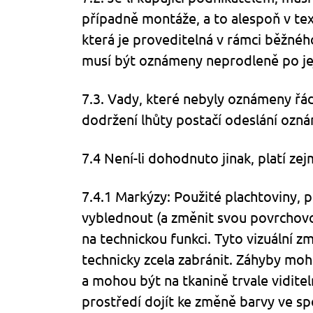
případně montáže, a to alespoň v tex
která je proveditelná v rámci běžné
musí být oznámeny neprodleně po jeji
7.3. Vady, které nebyly oznámeny řád
dodržení lhůty postačí odeslání ozná
7.4 Není-li dohodnuto jinak, platí ze
7.4.1 Markýzy: Použité plachtoviny, p
vyblednout (a změnit svou povrchovou
na technickou funkci. Tyto vizuální 
technicky zcela zabránit. Záhyby moh
a mohou být na tkanině trvale viditel
prostředí dojít ke změně barvy ve sp