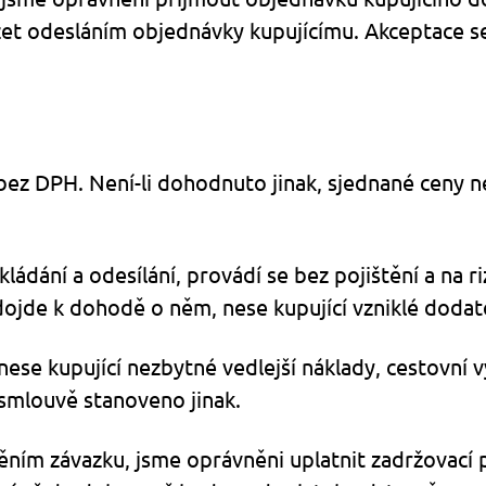
ěžet odesláním objednávky kupujícímu. Akceptace s
bez DPH. Není-li dohodnuto jinak, sjednané ceny ne
ádání a odesílání, provádí se bez pojištění a na ri
 dojde k dohodě o něm, nese kupující vzniklé doda
nese kupující nezbytné vedlejší náklady, cestovní 
 smlouvě stanoveno jinak.
lněním závazku, jsme oprávněni uplatnit zadržovací 