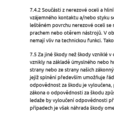
7.4.2 Součásti z nerezové oceli a hl
vzájemného kontaktu a/nebo styku s
leštěném povrchu nerezové oceli se
prachem nebo otěrem nástrojů. V obo
nemají vliv na technickou funkci. Ta
7.5 Za jiné škody než škody vzniklé 
vznikly na základě úmyslného nebo h
strany nebo ze strany našich zákonný
jejíž splnění především umožňuje řádn
odpovědnost za škodu je vyloučena,
zákona o odpovědnosti za škodu způs
ledaže by vyloučení odpovědnosti př
případech je však náhrada škody ome