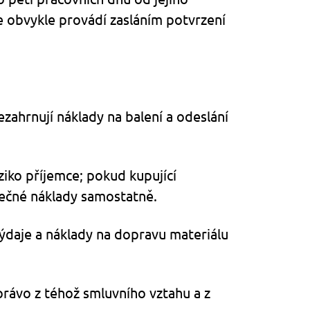
e obvykle provádí zasláním potvrzení
zahrnují náklady na balení a odeslání
ziko příjemce; pokud kupující
tečné náklady samostatně.
výdaje a náklady na dopravu materiálu
právo z téhož smluvního vztahu a z