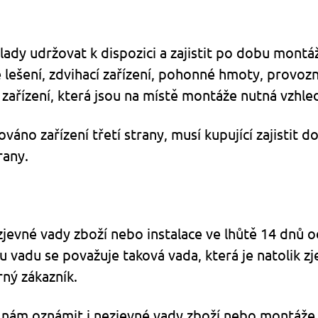
áklady udržovat k dispozici a zajistit po dobu montá
 lešení, zdvihací zařízení, pohonné hmoty, provozn
 zařízení, která jsou na místě montáže nutná vzhl
váno zařízení třetí strany, musí kupující zajistit
rany.
zjevné vady zboží nebo instalace ve lhůtě 14 dnů o
vadu se považuje taková vada, která je natolik zjevn
ný zákazník.
sí nám oznámit i nezjevné vady zboží nebo montáže