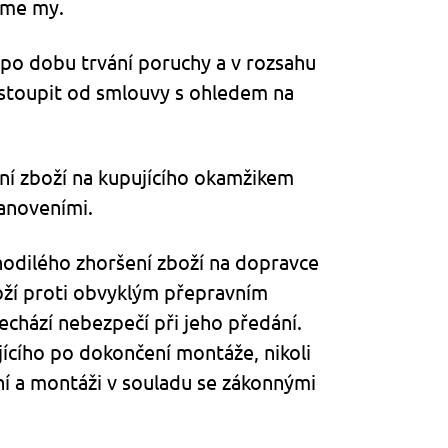
áme my.
o po dobu trvání poruchy a v rozsahu
dstoupit od smlouvy s ohledem na
ení zboží na kupujícího okamžikem
tanoveními.
ahodilého zhoršení zboží na dopravce
oží proti obvyklým přepravním
chází nebezpečí při jeho předání.
ícího po dokončení montáže, nikoli
ní a montáži v souladu se zákonnými