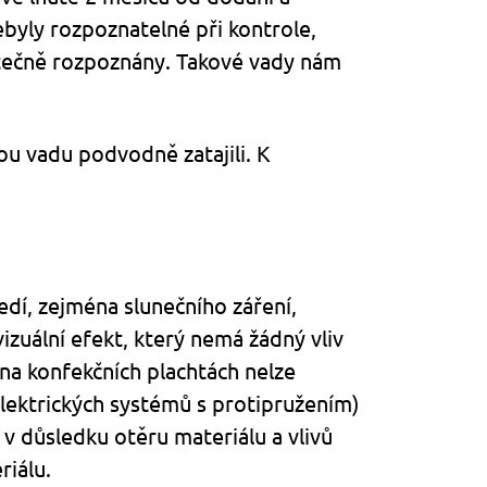
byly rozpoznatelné při kontrole,
utečně rozpoznány. Takové vady nám
ou vadu podvodně zatajili. K
edí, zejména slunečního záření,
izuální efekt, který nemá žádný vliv
 na konfekčních plachtách nelze
elektrických systémů s protipružením)
 v důsledku otěru materiálu a vlivů
riálu.