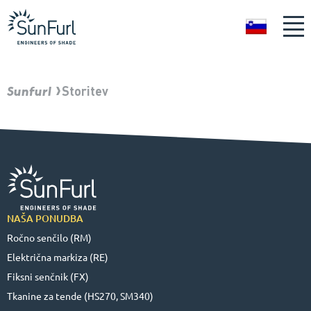
SL
Sunfurl
Storitev
NAŠA PONUDBA
Ročno senčilo (RM)
Električna markiza (RE)
Fiksni senčnik (FX)
Tkanine za tende (HS270, SM340)