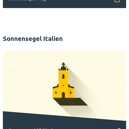
Sonnensegel Italien