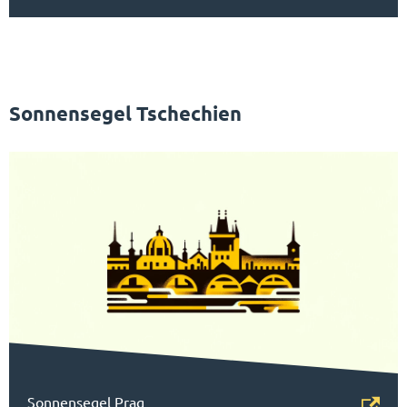
Sonnensegel Tschechien
Sonnensegel Prag