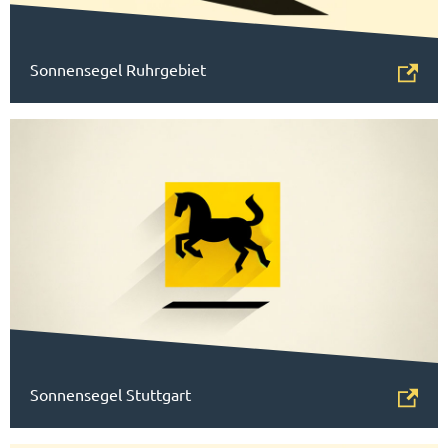
Sonnensegel Ruhrgebiet
Sonnensegel Stuttgart