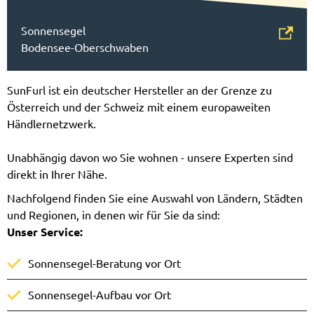
Sonnensegel
Bodensee-Oberschwaben
SunFurl ist ein deutscher Hersteller an der Grenze zu
Österreich und der Schweiz mit einem europaweiten
Händlernetzwerk.
Unabhängig davon wo Sie wohnen - unsere Experten sind
direkt in Ihrer Nähe.
Nachfolgend finden Sie eine Auswahl von Ländern, Städten
und Regionen, in denen wir für Sie da sind:
Unser Service:
Sonnensegel-Beratung vor Ort
Sonnensegel-Aufbau vor Ort