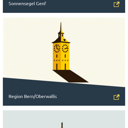
Sonnensegel Genf
Region Bern/Oberwallis