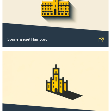
Sonnensegel Hamburg