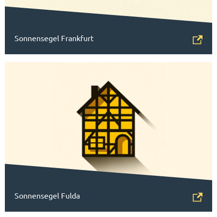
Sonnensegel Frankfurt
Sonnensegel Fulda