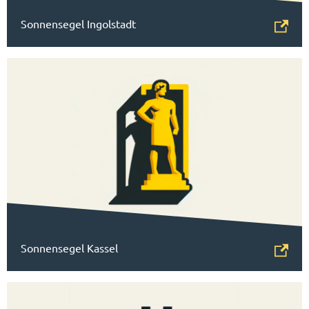
Sonnensegel Ingolstadt
Sonnensegel Kassel