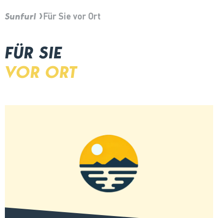
Sunfurl
Für Sie vor Ort
FÜR SIE
VOR ORT