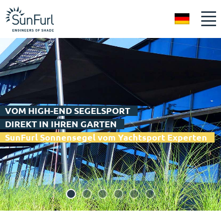
DE
VOM HIGH-END SEGELSPORT
DIREKT IN IHREN GARTEN
SunFurl Sonnensegel vom Yachtsport Experten