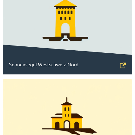
Sonnensegel Westschweiz-Nord