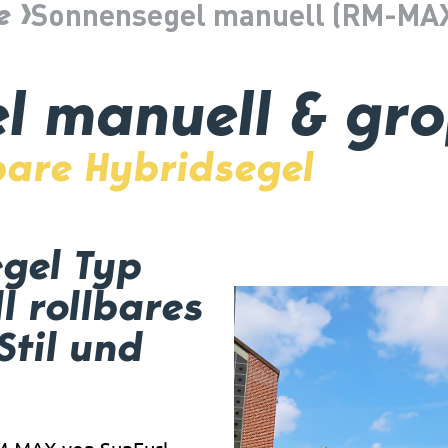
e
Sonnensegel manuell (RM-MA
l manuell & gr
bare Hybridsegel
gel Typ
 rollbares
Stil und