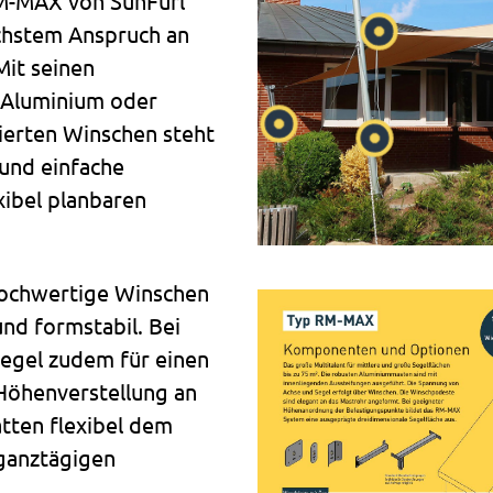
RM-MAX von SunFurl
öchstem Anspruch an
Mit seinen
 Aluminium oder
ierten Winschen steht
und einfache
xibel planbaren
hochwertige Winschen
und formstabil. Bei
egel zudem für einen
Höhenverstellung an
atten flexibel dem
 ganztägigen