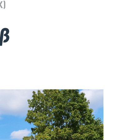
X)
oß