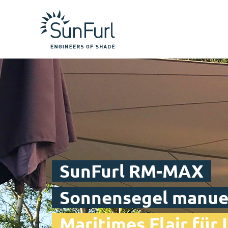
SunFurl RM-MAX
Sonnensegel manue
Maritimes Flair für