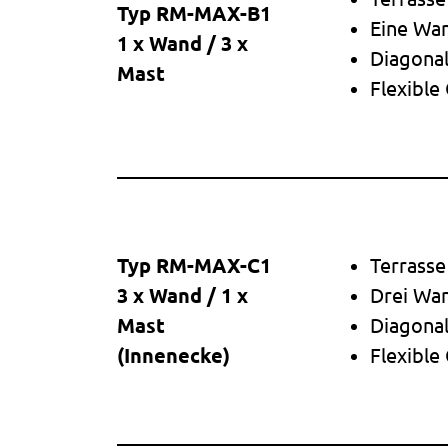
Typ RM-MAX-B1
Eine Wan
1 x Wand / 3 x
Diagonal
Mast
Flexible
Typ RM-MAX-C1
Terrasse
3 x Wand / 1 x
Drei Wan
Mast
Diagonal
(Innenecke)
Flexible