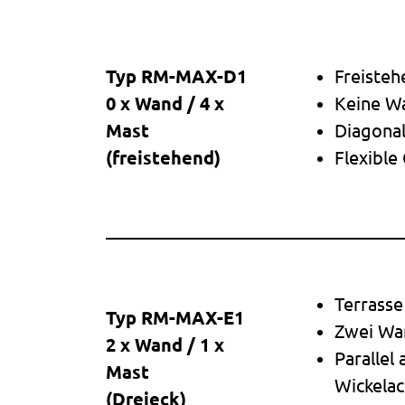
Typ RM-MAX-D1
Freisteh
0 x Wand / 4 x
Keine Wa
Mast
Diagonal
(freistehend)
Flexible
Terrasse
Typ RM-MAX-E1
Zwei Wan
2 x Wand / 1 x
Parallel
Mast
Wickela
(Dreieck)