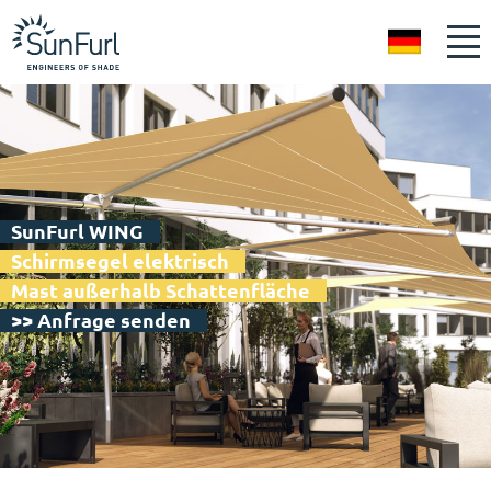
DE
SunFurl WING
Schirmsegel elektrisch
Mast außerhalb Schattenfläche
>> Anfrage senden