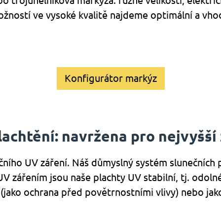
bo trojúhelníková markýza: různé velikosti, elektr
žností ve vysoké kvalitě najdeme optimální a vho
Konfigurátor markýz
achtění: navržena pro nejvyšší 
ečního UV záření. Náš důmyslný systém slunečních p
zářením jsou naše plachty UV stabilní, tj. odolné 
(jako ochrana před povětrnostními vlivy) nebo jak