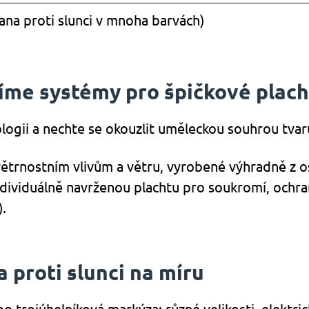
na proti slunci v mnoha barvách)
íjíme systémy pro špičkové plach
gii a nechte se okouzlit uměleckou souhrou tvaru,
trnostním vlivům a větru, vyrobené výhradně z o
 individuálně navrženou plachtu pro soukromí, och
.
 proti slunci na míru