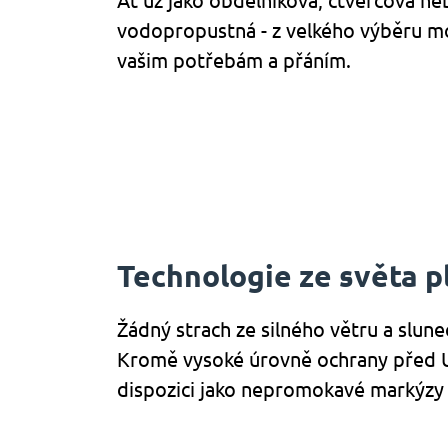
Ať už jako obdélníková, čtvercová ne
vodopropustná - z velkého výběru mo
vašim potřebám a přáním.
Technologie ze světa pl
Žádný strach ze silného větru a slun
Kromě vysoké úrovně ochrany před UV 
dispozici jako nepromokavé markýzy 