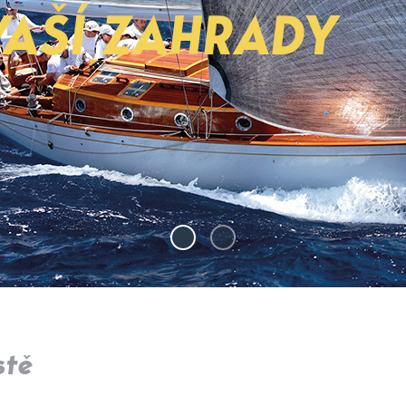
VAŠÍ ZAHRADY
stě