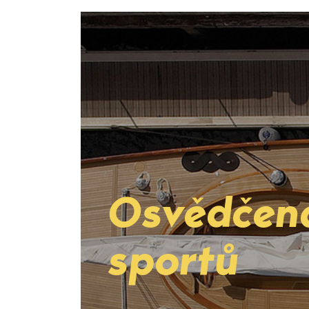
Osvědčená
sportů