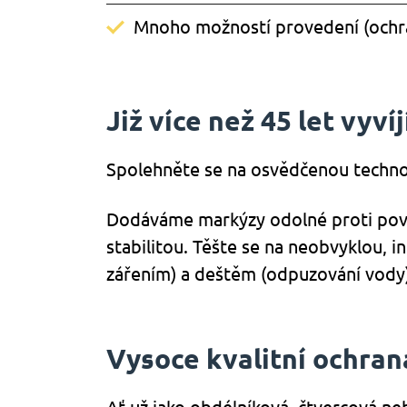
Mnoho možností provedení (ochra
Již více než 45 let vyv
Spolehněte se na osvědčenou technolo
Dodáváme markýzy odolné proti pově
stabilitou. Těšte se na neobvyklou,
zářením) a deštěm (odpuzování vody)
Vysoce kvalitní ochrana