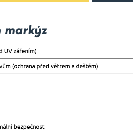
h markýz
ed UV zářením)
ivům (ochrana před větrem a deštěm)
mální bezpečnost