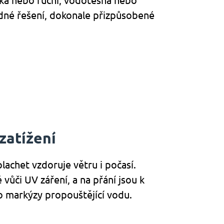
ická nebo ruční, vodotěsná nebo
dné řešení, dokonale přizpůsobené
zatížení
lachet vzdoruje větru i počasí.
vůči UV záření, a na přání jsou k
o markýzy propouštějící vodu.