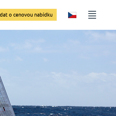
dat o cenovou nabídku
CZ