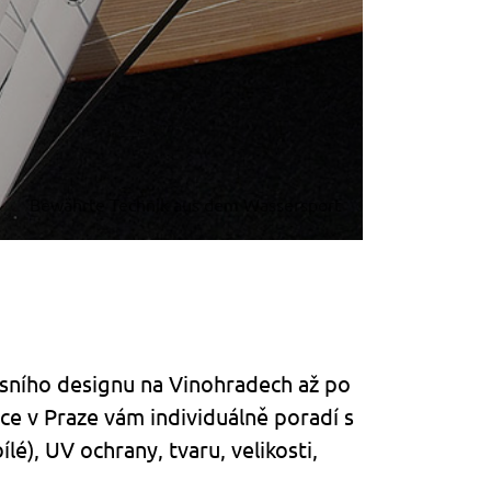
Bewährte Technik aus dem Wassersport
xusního designu na Vinohradech až po
ce v Praze vám individuálně poradí s
lé), UV ochrany, tvaru, velikosti,