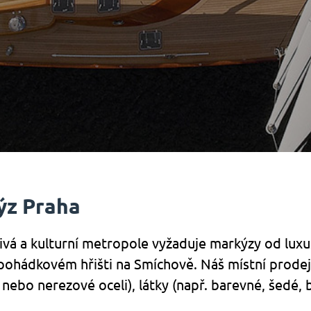
ýz Praha
 živá a kulturní metropole vyžaduje markýzy od lu
 pohádkovém hřišti na Smíchově. Náš místní prodej
nebo nerezové oceli), látky (např. barevné, šedé, bí