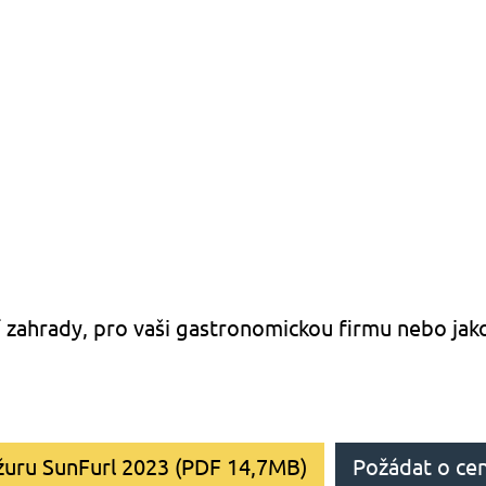
í zahrady, pro vaši gastronomickou firmu nebo jak
žuru SunFurl 2023 (PDF 14,7MB)
Požádat o ce