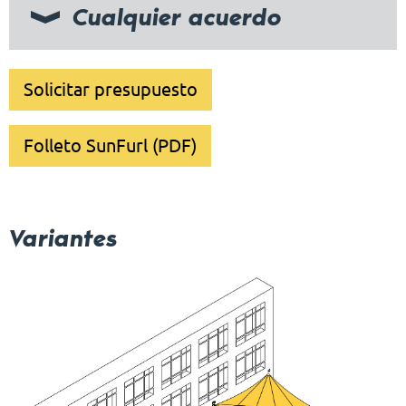
Cualquier acuerdo
Solicitar presupuesto
Folleto SunFurl (PDF)
Variantes