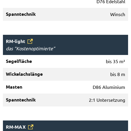
D76 Edelstahl
Winsch
RM-light
das “Kostenoptimierte”
bis 35 m²
bis 8 m
D86 Aluminium
2:1 Untersetzung
RM-MAX