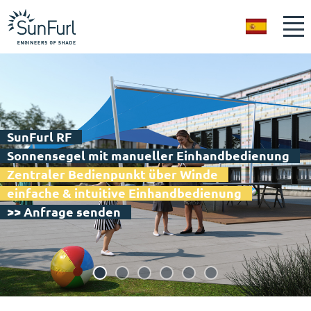
ES
SunFurl RF
Sonnensegel mit manueller Einhandbedienung
Zentraler Bedienpunkt über Winde
einfache & intuitive Einhandbedienung
>> Anfrage senden