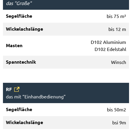
das "Große"
bis 75 m²
bis 12 m
D102 Aluminium
D102 Edelstahl
Winsch
RF
das mit “Einhandbedienung”
bis 50m2
bsi 9m